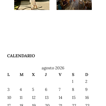
Un
Aniversario:
sello
guitos
el 13 de
del
la
turismo
fortuna
en
a
familia
CALENDARIO
agosto 2026
L
M
X
J
V
S
D
1
2
3
4
5
6
7
8
9
10
11
12
13
14
15
16
17
18
19
20
21
22
23