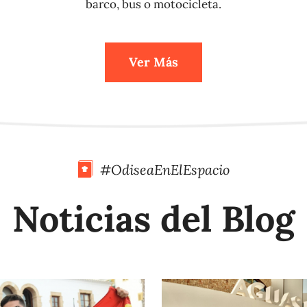
barco, bus o motocicleta.
Ver Más
#OdiseaEnElEspacio
Noticias del Blog