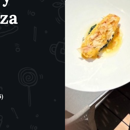
iza
6)