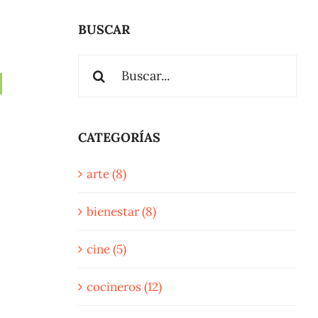
BUSCAR
Buscar:
Un sello del
Lo
turismo en
mej
familia
arr
CATEGORÍAS
arte (8)
bienestar (8)
cine (5)
cocineros (12)