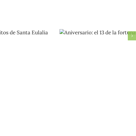
iringuitos
Aniversario:
e Santa
el 13 de la
ulalia
fortuna