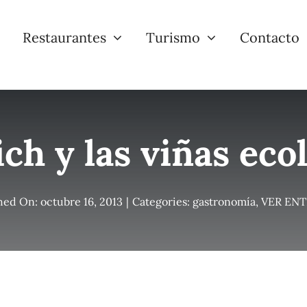
Restaurantes
Turismo
Contacto
ch y las viñas eco
hed On: octubre 16, 2013
|
Categories:
gastronomía
,
VER EN