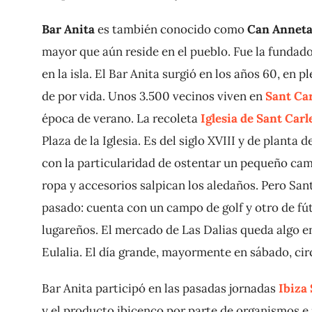
Bar Anita
es también conocido como
Can Anneta
mayor que aún reside en el pueblo. Fue la fundad
en la isla. El Bar Anita surgió en los años 60, en 
de por vida. Unos 3.500 vecinos viven en
Sant Car
época de verano. La recoleta
Iglesia de Sant Carl
Plaza de la Iglesia. Es del siglo XVIII y de planta
con la particularidad de ostentar un pequeño ca
ropa y accesorios salpican los aledaños. Pero Sa
pasado: cuenta con un campo de golf y otro de fút
lugareños. El mercado de Las Dalias queda algo en
Eulalia. El día grande, mayormente en sábado, circ
Bar Anita participó en las pasadas jornadas
Ibiza 
y el producto ibicenco por parte de organismos e i