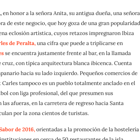
,
en honor a la señora Anita, su antigua dueña, una señora
ora de este negocio, que hoy goza de una gran popularida
plena eclosión artística, cuyos retazos impregnaron Ibiza
les de Peralta,
una cifra que puede a triplicarse en
es
se encuentra justamente frente al bar, en la llamada
 de cruz, con típica arquitectura blanca ibicenca. Cuenta
mpanario hacia su lado izquierdo. Pequeños comercios de
nt Carles tampoco es un pueblo totalmente anclado en el
bol con liga profesional, del que presumen sus
 las afueras, en la carretera de regreso hacia Santa
ulan por la zona cientos de turistas.
Sabor de 2016,
orientadas a la promoción de la hostelería
nstituciones en cerca de 50 restaurantes de la isla.