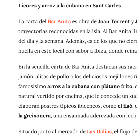
Licores y arroz a la cubana en Sant Carles
La carta del
Bar Anita
es obra de
Joan Torrent
y
trayectorias reconocidas en la isla. Al Bar Anita l
del día y la semana. Además, es de los que no cie
huella en este local con sabor a Ibiza, donde reina
En la sencilla carta de Bar Anita destacan sus rac
jamón, alitas de pollo o los deliciosos mejillones
t
famosísimo
arroz a la cubana con plátano frito,
q
natural vertido por encima, que le concede un su
elaboran postres típicos ibicencos, como
el flaó
,
la
greixonera,
una ensaimada aderezada con leche,
Situado junto al mercado de
Las Dalias
,
el flujo d